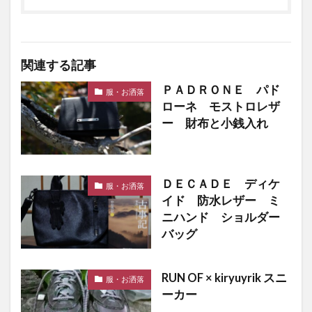
関連する記事
ＰＡＤＲＯＮＥ パド
服・お洒落
ローネ モストロレザ
ー 財布と小銭入れ
ＤＥＣＡＤＥ ディケ
服・お洒落
イド 防水レザー ミ
ニハンド ショルダー
バッグ
RUN OF × kiryuyrik スニ
服・お洒落
ーカー