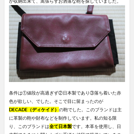
が収納出来て、嵩張らずお洒落な鞄を探していました。
条件は①値段が高過ぎず②日本製であり③落ち着いた赤
色が欲しい、でした。そこで目に留まったのが
DECADE
（ディケイド）
の鞄でした。このブランドは主
に革製の鞄や財布などを制作しています。私の知る限
り、このブランドは
全て日本製
です。本革を使用し、日