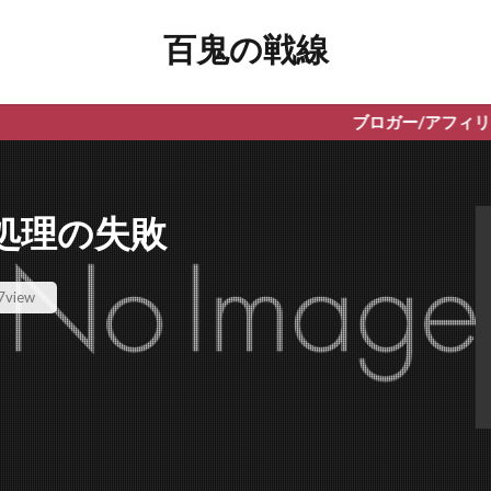
百鬼の戦線
ブロガー/アフィリエイター向けWP
処理の失敗
7view