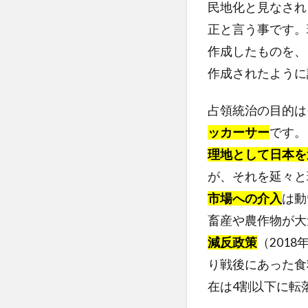
民地化と見なされ
正と言う事です。
作成したものを、
作成されたように
占領統治の目的は
ッカーサー
です。
理地として日本を
が、それを延々と
市場への介入
は動
畜産や農作物が大
減反政策
（201
り戦後にあった食
在は4割以下に転