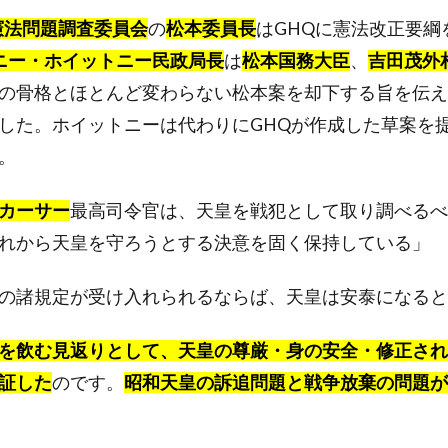
憲法問題調査委員会
の
松本委員長
はGHQに憲法改正要綱
ニー・ホイットニー民政局長
は
松本国務大臣
、
吉田茂外
の骨格とほとんど変わらない松本案を却下する旨を伝え
した。ホイットニーは代わりにGHQが作成した草案を
。
カーサー
最高司令官は、天皇を戦犯として取り調べるべ
れから天皇を守ろうとする決意を固く保持している」
の諸規定が受け入れられるならば、天皇は安泰になると
を飲む見返りとして、天皇の尊厳・身の安全・修正され
証した
のです。
昭和天皇の訴追問題と戦争放棄の問題が