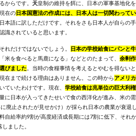
るからです。
天
皇制の維持を餌に、日本の軍事基地化を
現在の
日本国憲法の作成には、日本人は一切関わってい
日本語に訳しただけです。それをさも日本人が自らの手
認識されていると思います。
それだけではないでしょう。
日本の学校給食にパンと牛
「米を食べると馬鹿になる」などとのたまって、
余剰作
選びました
。当時の食糧事情を考えるとやむを得ないと
現在まで続ける理由はありません。この時から
アメリカ
いていたわけです。現在、
学校給食は兆単位の巨大利権
量に日本が入ってきたせいで食の西洋化が進み、米の需
8年に廃止されたが見せかけ）が採られ日本の農業が衰退
料自給率約9割が高度経済成長期には7割に低下、それ
落しました。