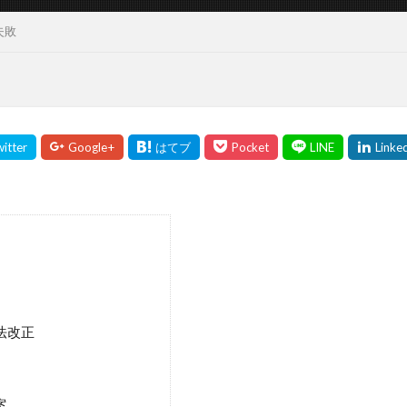
失敗
憲法改正
案