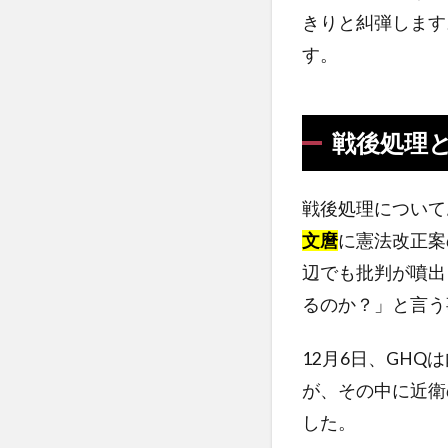
きりと糾弾します
す。
戦後処理
戦後処理についてお
文麿
に憲法改正案
辺でも批判が噴出
るのか？」と言う
12月6日、GH
が、その中に近衛
した。