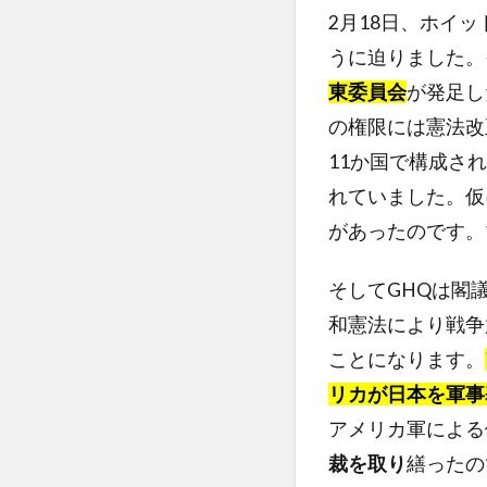
2月18日、ホイ
うに迫りました。
東委員会
が発足し
の権限には憲法改
11か国で構成さ
れていました。仮
があったのです。
そしてGHQは閣
和憲法により戦争
ことになります。
リカが日本を軍事
アメリカ軍による
裁を取り
繕ったの