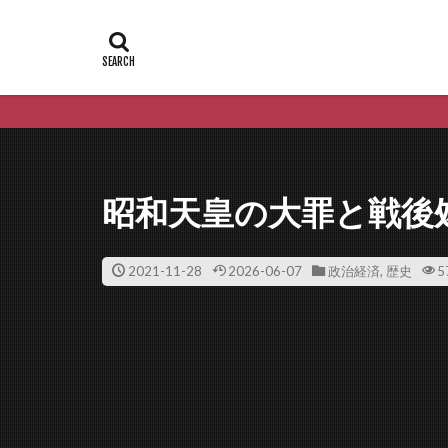
昭和天皇の大罪と戦後
2021-11-28
2026-06-07
政治経済
,
歴史
5