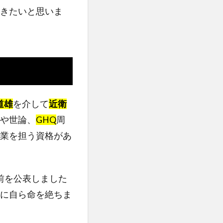
きたいと思いま
道雄
を介して
近衛
や世論、
GHQ
周
業を担う資格があ
前を公表しました
に自ら命を絶ちま