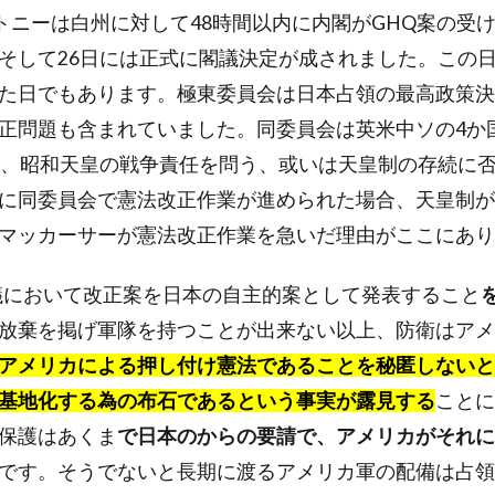
ットニーは白州に対して48時間以内に内閣がGHQ案の受
そして26日には正式に閣議決定が成されました。この
た日でもあります。極東委員会は日本占領の最高政策決
正問題も含まれていました。同委員会は英米中ソの4か
れ、昭和天皇の戦争責任を問う、或いは天皇制の存続に
に同委員会で憲法改正作業が進められた場合、天皇制が
マッカーサーが憲法改正作業を急いだ理由がここにあり
議において改正案を日本の自主的案として発表すること
放棄を掲げ軍隊を持つことが出来ない以上、防衛はアメ
アメリカによる押し付け憲法であることを秘匿しないと
基地化する為の布石であるという事実が露見する
ことに
保護はあくま
で日本のからの要請で、アメリカがそれに
です。そうでないと長期に渡るアメリカ軍の配備は占領