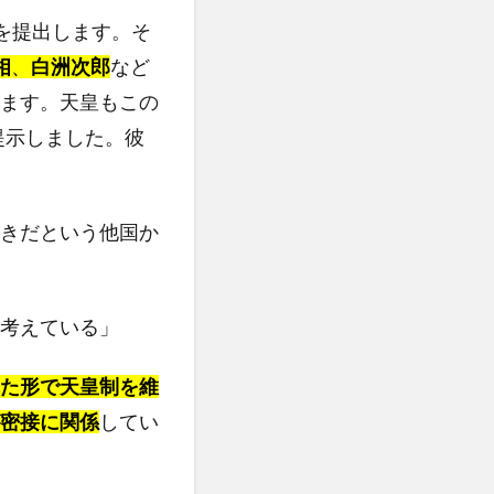
を提出します。そ
相
、
白洲次郎
など
ます。天皇もこの
提示しました。彼
きだという他国か
考えている」
た形で天皇制を維
密接に関係
してい