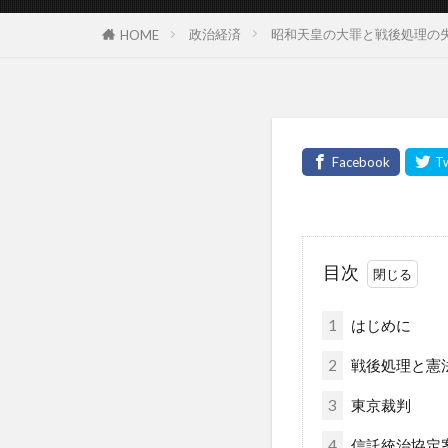
政治経済
昭和天皇の大罪と戦後処理の
HOME
目次
1
はじめに
2
戦後処理と
3
東京裁判
4
信託統治協定