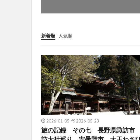
新着順
人気順
2026-01-05
2026-05-23
旅の記録 その七 長野県諏訪市
訪大社巡り 安曇野市 大王わさ