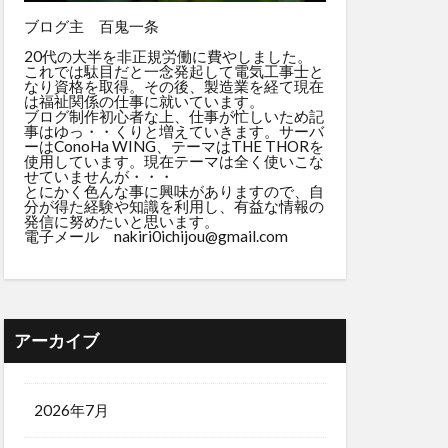
ブログ主 百鬼一条
20代の大半を非正規労働に費やしました。
これでは駄目だと一念発起して電気工事士と
なり資格を取得。その後、製造業を経て現在
は福祉関係の仕事に就いています。
ブログ制作初心者な上、仕事が忙しいため記
事はゆっ・・くりと増えていきます。サーバ
ーはConoHa WING、テーマはTHE THORを
使用しています。現在テーマは全く使いこな
せていませんが・・・
とにかく色んな事に興味がありますので、自
分が得た経験や知識を利用し、有益な情報の
発信に努めたいと思います。
電子メール nakiri0ichijou@gmail.com
アーカイブ
2026年7月