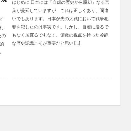
はじめに 日本には「自虐の歴史から脱却」なる言
葉が蔓延していますが、これは正しくあり、間違
いでもあります。日本が先の大戦において戦争犯
て
罪を犯したのは事実です。しかし、自虐に浸るで
行
もなく居直るでもなく、俯瞰の視点を持った冷静
たの
な歴史認識こそが重要だと思い […]
的
、