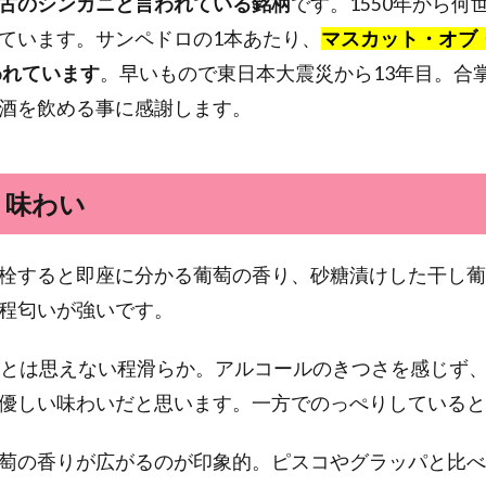
古のシンガニと言われている銘柄
です。1550年から何
ています。サンペドロの1本あたり、
マスカット・オブ
われています
。早いもので東日本大震災から13年目。合
酒を飲める事に感謝します。
、味わい
栓すると即座に分かる葡萄の香り、砂糖漬けした干し葡
程匂いが強いです。
るとは思えない程滑らか。アルコールのきつさを感じず
優しい味わいだと思います。一方でのっぺりしていると
萄の香りが広がるのが印象的。ピスコやグラッパと比べ