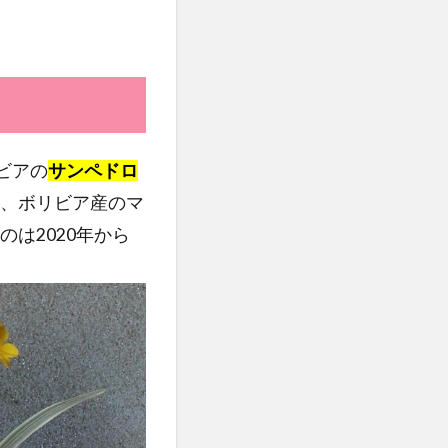
リビアの
サンペドロ
、ボリビア産のマ
は2020年から