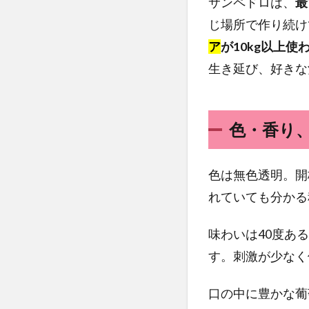
サンペドロは、
最
じ場所で作り続け
ア
が10kg以上使
生き延び、好きな
色・香り
色は無色透明。開
れていても分かる
味わいは40度あ
す。刺激が少なく
口の中に豊かな葡