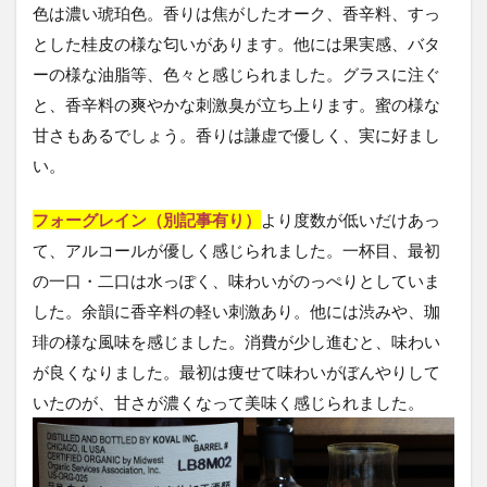
色は濃い琥珀色。香りは焦がしたオーク、香辛料、すっ
とした桂皮の様な匂いがあります。他には果実感、バタ
ーの様な油脂等、色々と感じられました。グラスに注ぐ
と、香辛料の爽やかな刺激臭が立ち上ります。蜜の様な
甘さもあるでしょう。香りは謙虚で優しく、実に好まし
い。
フォーグレイン（別記事有り）
より度数が低いだけあっ
て、アルコールが優しく感じられました。一杯目、最初
の一口・二口は水っぽく、味わいがのっぺりとしていま
した。余韻に香辛料の軽い刺激あり。他には渋みや、珈
琲の様な風味を感じました。消費が少し進むと、味わい
が良くなりました。最初は痩せて味わいがぼんやりして
いたのが、甘さが濃くなって美味く感じられました。