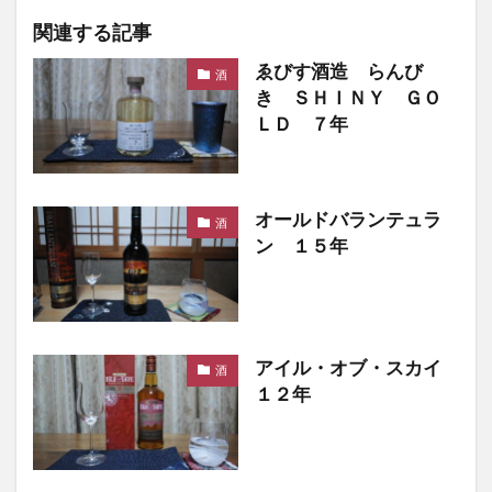
関連する記事
ゑびす酒造 らんび
酒
き ＳＨＩＮＹ ＧＯ
ＬＤ ７年
オールドバランテュラ
酒
ン １５年
アイル・オブ・スカイ
酒
１２年