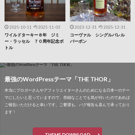
2025-10-11
2025-11-03
2023-12-31
2025-12-31
ワイルドターキー８年 ジミ
コーヴァル シングルバレル
ー・ラッセル ７０周年記念ボ
バーボン
トル
最強のWordPressテーマ「THE THOR」
本当にブロガーさんやアフィリエイターさんのためになる日本一のテー
マにしたいと思っていますので、些細なことでも気が付いたのであれば
ご報告いただけると幸いです。ご要望も、バグ報告も喜んで承っており
ます！
THEME DOWNLOAD