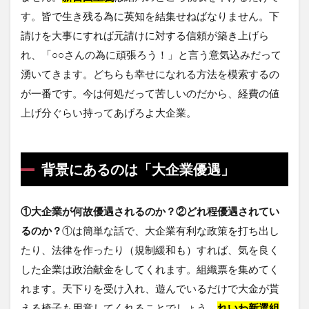
す。皆で生き残る為に英知を結集せねばなりません。下
請けを大事にすれば元請けに対する信頼が築き上げら
れ、「○○さんの為に頑張ろう！」と言う意気込みだって
湧いてきます。どちらも幸せになれる方法を模索するの
が一番です。今は何処だって苦しいのだから、経費の値
上げ分ぐらい持ってあげろよ大企業。
背景にあるのは「大企業優遇」
①大企業が何故優遇されるのか？②どれ程優遇されてい
るのか？
①は簡単な話で、大企業有利な政策を打ち出し
たり、法律を作ったり（規制緩和も）すれば、気を良く
した企業は政治献金をしてくれます。組織票を集めてく
れます。天下りを受け入れ、遊んでいるだけで大金が貰
える椅子も用意してくれることでしょう。
れいわ新選組