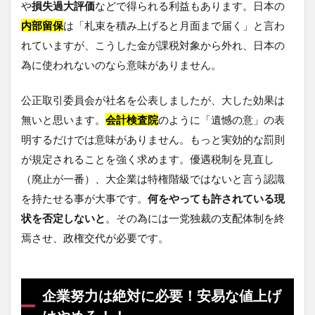
や
損失過大評価
などで得られる利益もあります。日本の
内部留保
は「札束を積み上げると月面まで届く」と言わ
れていますが、こうした金が課税対象から外れ、日本の
為に使われないのなら意味がありません。
公正取引委員会が社名を公表しましたが、大した効果は
無いと思います。
会計検査院
のように「遺憾の意」の表
明するだけでは意味がありません。もっと実効的な罰則
が規定されることを強く求めます。優遇税制を見直し
（廃止が一番）、大企業は特権階級ではないと言う認識
を持たせる事が大事です。
何をやっても許されている現
状を否定しないと
。その為には一党独裁の支配体制を終
焉させ、政権交代が必要です。
企業努力は絶対に必要！安易な値上げ