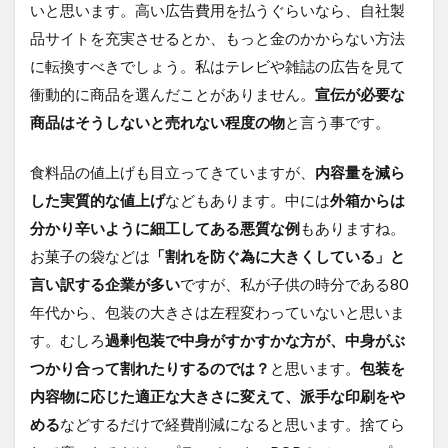
いと思います。高い広告費用を払うぐらいなら、自社製
品サイトを充実させるとか、もっと金のかからない方法
に転換すべきでしょう。私はテレビや雑誌の広告を見て
衝動的に商品を選んだことがありません。
宣伝が必要な
商品はそうしないと売れない程度の物
と言う事です。
食料品の値上げも目立ってきていますが、
内容量を減ら
した実質的な値上げ
などもあります。中には
外箱からは
分かり辛いように細工してある悪質な例
もありますね。
お菓子の袋などは
「割れを防ぐ為に大きくしている」と
言い訳する企業が多い
ですが、私が子供の時分である80
年代から、包装の大きさは左程変わっていないと思いま
す。むしろ
過剰包装で中身がすかすかな方が、中身がぶ
つかり合って割れたりするのでは？
と思います。
包装を
内容物に応じた適正な大きさに変えて、派手な印刷をや
める
などするだけで経費削減になると思います。捨てら