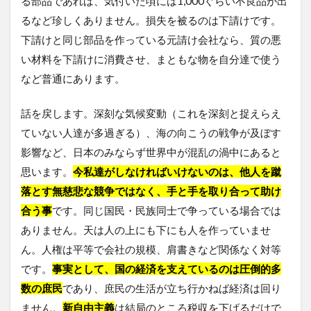
る部品であれば、気付いた頃には1,000ぐらい不良品が出
るなど珍しくありません。損失を被るのは下請けです。
下請けと同じ部品を作っている元請け会社なら、質の悪
い材料を下請けに消費させ、まともな物を自分達で使う
など普通にあります。
話を戻します。深刻な気候変動（これを深刻と捉えらえ
ていない人達が多過ぎる）、海の向こうの戦争が及ぼす
影響など、日本のみならず世界中が混乱の渦中にあると
思います。
今私達がしなければいけないのは、他人を蹴
落とす無慈悲な競争ではなく、手と手を取り合って助け
合う事
です。同じ国民・民族同士で争っている場合では
ありません。天は人の上にも下にも人を作っていませ
ん。人権は平等で会社の規模、肩書きなど関係なく対等
です。
事実として、国の経済を支えているのは圧倒的多
数の庶民
であり、庶民の生活が立ち行かねば経済は回り
ません。
新自由主義
は結局のところ税収を下げるだけで