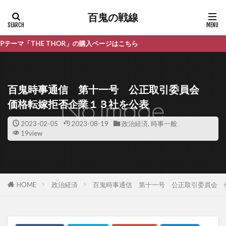
百鬼の戦線
 THOR」の購入ページはこちら
百鬼時事通信 第十一号 公正取引委員会
価格転嫁拒否企業１３社を公表
2023-02-05
2023-08-19
政治経済
,
時事一般
19view
HOME
政治経済
百鬼時事通信 第十一号 公正取引委員会 