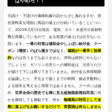
はやめろ！！
元請け・下請けの価格転嫁の話から少し逸れますが、現
在原料高を理由に商品の値上げが続いていることについ
て。2023年2月11日現在、電気・ガス・水道代や原材料
費が高騰しているので、ある程度の値上げは仕方ないと
思います。
一番の対策は補助金やしょぼい給付金、クー
ポン（嘲笑）のばら撒きではなく、
減税が一番早く効果
的
なのは言うまでもありません。岸田は絶対にやらない
でしょうが。ガソリン元売りへの補助金は、元売りだけ
が儲けて下には降りてきていません。給付金も所得制限
を論議したり、手元まで届くまでの時間、振込手数料に
よる損失を考えると得策ではありません。クーポンは論
外。
世界全体の歴史でも稀に見る超無能政権自民党
に何
かを期待しても無駄です。何せ、
物価高の対応として企
業に賃上げをお願いするだけで、実質国は何もしません