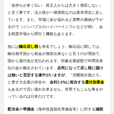
「金持ちが多く払い、貧乏人からは大きく徴収しない」
と言う事です。法人税が一律課税なのは基本理念に反し
ています。また、市場に金が溢れると貨幣の価値が下が
るので（ジンバブエのハイパーインフレなどが例）、あ
る程度市場から間引く機能もあります。
他には
輸出戻し税
も有名でしょう。輸出品に関しては、
輸出相手国から税金が徴収出来ないと言うのが理由で、
国から還付金が支払われます。対象企業総額で年間兆単
位の金が拠出されています。
必死になって戻し税に儲け
は無いと否定する連中がいますが
、「消費税分負けろ」
と脅す大企業の存在や、
金利1.6%に相当する
還付加算金
もあるので言い逃れ出来ません。世界でもこんな事をや
っているのは日本だけです。
配当金
や
準備金
（海外投資損失準備金等）に対する
減税