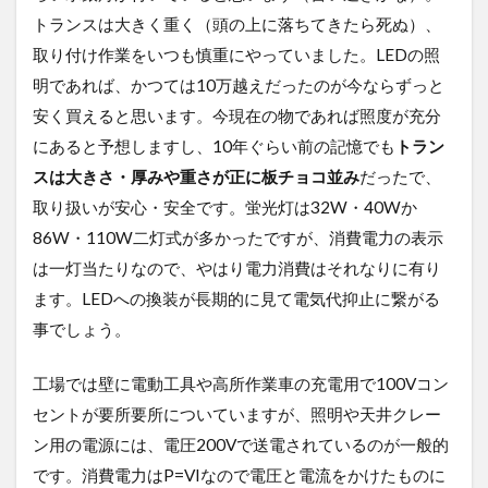
トランスは大きく重く（頭の上に落ちてきたら死ぬ）、
取り付け作業をいつも慎重にやっていました。LEDの照
明であれば、かつては10万越えだったのが今ならずっと
安く買えると思います。今現在の物であれば照度が充分
にあると予想しますし、10年ぐらい前の記憶でも
トラン
スは大きさ・厚みや重さが正に板チョコ並み
だったで、
取り扱いが安心・安全です。蛍光灯は32W・40Wか
86W・110W二灯式が多かったですが、消費電力の表示
は一灯当たりなので、やはり電力消費はそれなりに有り
ます。LEDへの換装が長期的に見て電気代抑止に繋がる
事でしょう。
工場では壁に電動工具や高所作業車の充電用で100Vコン
セントが要所要所についていますが、照明や天井クレー
ン用の電源には、電圧200Vで送電されているのが一般的
です。消費電力はP=VIなので電圧と電流をかけたものに