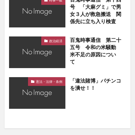
時事一般
号 「大麻グミ」で男
女３人が救急搬送 関
係先に立ち入り検査
百鬼時事通信 第二十
政治経済
五号 令和の米騒動
米不足の原因につい
て
「違法賭博」パチンコ
憲法・法律・条例
を潰せ！！