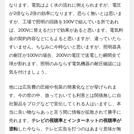
なります。電気はよく水の流れに例えられますが、電圧
が2倍なら2倍の効率になります。恐らく無いとは思いま
すが、工場で照明の回路を100Vで組んでいる所であれ
ば、200Vに替えるだけで効果があると思います。電気料
金の契約内容などにもよると思いますが、違っていたら
すいません。ちなみに今時ないと思いますが、照明器具
の耐圧が100Vの場合、200Vの電圧で送電した瞬間全て
球が割れます。照明のみならず電気機器の耐圧確認には
気を付けましょう。
他には広告費の圧縮や包装の簡素化などが挙げられま
す。今の世の中、放っておいても利害とは関係無しに自
社製品をブログなどで宣伝してくれる人はいますし、本
当に良い物ならあっと言う間に情報が拡散されて勝手に
売れます。
テレビの視聴率とインターネットの視聴率が
逆転
した今なら、テレビ広告を打つのはあまり意味が無