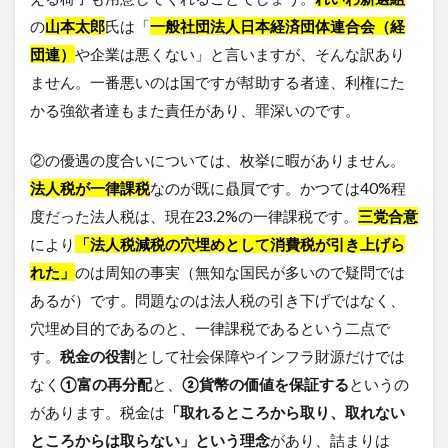
の
山本太郎
氏は「
一般社団法人日本経済団体連合会（経
団連）
や企業は悪くない」と言いますが、そんな訳あり
ません。一番悪いのは国ですが幇助する者達、利権にた
かる強欲者達もまた責任があり、罪深いのです。
②の優遇の度合いについては、枚挙に暇がありません。
法人税が一律課税
なのが既に贔屓です。かつては40%程
度だった法人税は、現在23.2%の一律課税です。
三党合意
により
「法人税減税の穴埋めとして消費税が引き上げら
れた」
のは周知の事実（無知な国民が多いので疑問では
あるが）です。問題なのは法人税の引き下げではなく、
穴埋め目的であるのと、一律課税であるという二点で
す。
税金の役割
として社会保障やインフラ財源だけでは
なく
①富の再分配
と、
②貨幣の価値を保証する
というの
があります。税金は
「取れるところから取り、取れない
ところからは取らない」という理念
があり、詰まりは