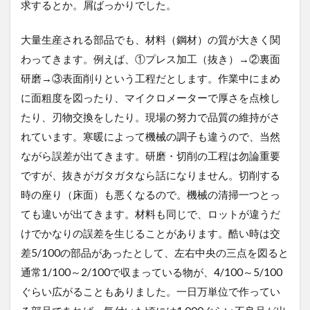
求するとか。屑ばっかりでした。
大量生産される部品でも、材料（鋼材）の質が大きく関
わってきます。例えば、①プレス加工（抜き）→②裏面
研磨→③表面削りという工程だとします。作業中にまめ
に面粗度を図ったり、マイクロメーターで厚さを点検し
たり、刃物交換をしたり。現場の努力で品質の維持がさ
れています。寒暖によって機械の調子も違うので、当然
ながら誤差が出てきます。研磨・切削の工程は勿論重要
ですが、抜きがガタガタなら話になりません。切削する
時の座り（床面）も悪くなるので。機械の清掃一つとっ
ても違いが出てきます。材料も同じで、ロットが違うだ
けでかなりの誤差を生じることがあります。酷い時は交
差5/100の部品があったとして、左右中央の三点を図ると
通常1/100～2/100で収まっている物が、4/100～5/100
ぐらい広がることもありました。一日万単位で作ってい