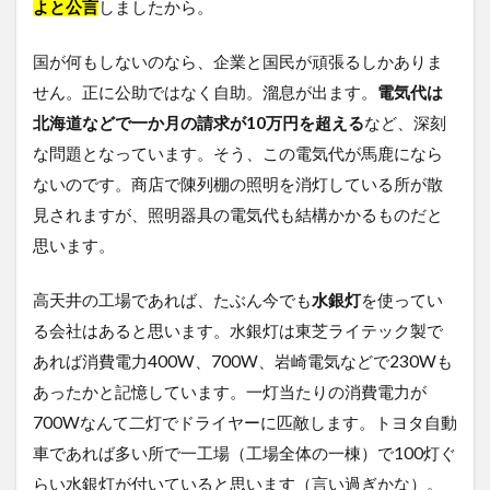
よと公言
しましたから。
国が何もしないのなら、企業と国民が頑張るしかありま
せん。正に公助ではなく自助。溜息が出ます。
電気代は
北海道などで一か月の請求が10万円を超える
など、深刻
な問題となっています。そう、この電気代が馬鹿になら
ないのです。商店で陳列棚の照明を消灯している所が散
見されますが、照明器具の電気代も結構かかるものだと
思います。
高天井の工場であれば、たぶん今でも
水銀灯
を使ってい
る会社はあると思います。水銀灯は東芝ライテック製で
あれば消費電力400W、700W、岩崎電気などで230Wも
あったかと記憶しています。一灯当たりの消費電力が
700Wなんて二灯でドライヤーに匹敵します。トヨタ自動
車であれば多い所で一工場（工場全体の一棟）で100灯ぐ
らい水銀灯が付いていると思います（言い過ぎかな）。