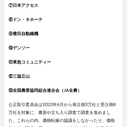
⑦日本アクセス
⑧ドン・キホーテ
⑨豊田自動織機
⑩デンソー
⑪東急コミュニティー
⑫三協立山
⑬全国農業協同組合連合会（JA全農）
公正取引委員会は2022年6月から発注側3万社と受注側8
万社を対象に、書面や立ち入り調査で調査を進めまし
た。これらの内、価格転嫁の協議をしなかったり、価格