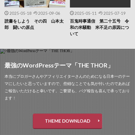
2025-05-18
2025-09-06
2025-05-11
2025-07-19
読書をしよう その四 山本太
百鬼時事通信 第二十五号 令
郎 闘いの原点
和の米騒動 米不足の原因につ
いて
最強のWordPressテーマ「THE THOR」
本当にブロガーさんやアフィリエイターさんのためになる日本一のテー
マにしたいと思っていますので、些細なことでも気が付いたのであれば
ご報告いただけると幸いです。ご要望も、バグ報告も喜んで承っており
ます！
THEME DOWNLOAD