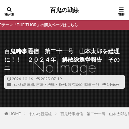
百鬼の戦線
 THOR」の購入ページはこちら
百鬼時事通信 第二十一号 山本太郎を総理
に！！ ２０２４年 解散総選挙報告 その
二
2024-10-16
2025-07-19
れいわ新選組
,
憲法・法律・条例
,
政治経済
,
時事一般
14view
HOME
れいわ新選組
百鬼時事通信 第二十一号 山本太郎を