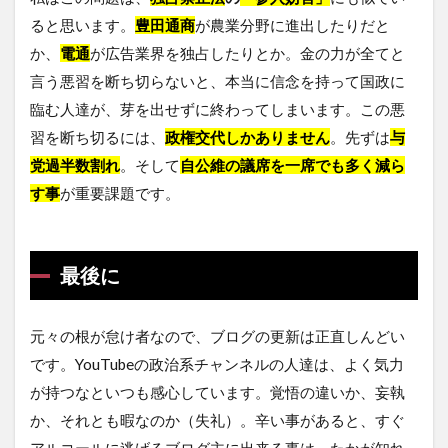
ると思います。
豊田通商
が農業分野に進出したりだと
か、
電通
が広告業界を独占したりとか。金の力が全てと
言う悪習を断ち切らないと、本当に信念を持って国政に
臨む人達が、芽を出せずに終わってしまいます。この悪
習を断ち切るには、
政権交代しかありません
。先ずは
与
党過半数割れ
。そして
自公維の議席を一席でも多く減ら
す事
が重要課題です。
最後に
元々の根が怠け者なので、ブログの更新は正直しんどい
です。YouTubeの政治系チャンネルの人達は、よく気力
が持つなといつも感心しています。覚悟の違いか、妄執
か、それとも暇なのか（失礼）。辛い事があると、すぐ