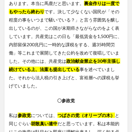
あります。本当に馬鹿だと思います。
裏金作りは一度で
もやったら終わり
です。決して少なくない国民が「その
程度の事をいつまで騒いでいる？」と言う雰囲気を醸し
出しているのが、この国が末期癌さながらなのをよく表
しています。共産党はこの日も「最低賃金を1,500円に、
内部留保200兆円に一時的な課税をする、週35時間労
働」等これまで展開してきた公約を改めて復唱していま
した。その他には、共産党は
政治献金禁止を30年主張し
続けている上、法案も提出している
事を述べていまし
た。それから法人税の引き上げと、富裕層への課税も挙
げていました。
〇参政党
私は
参政党
については、
つばさの党（オリーブの木）
と
同じぐらい
胡散臭い連中
だと思っています。私は本能的
にこの政党は駄目だと即座に理解出来るし、深く知る必