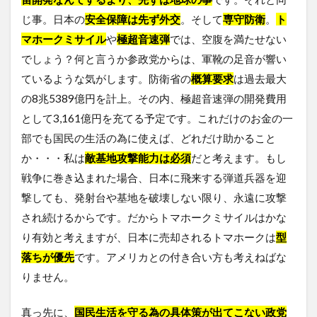
じ事。日本の
安全保障は先ず外交
。そして
専守防衛
。
ト
マホークミサイル
や
極超音速弾
では、空腹を満たせない
でしょう？何と言うか参政党からは、軍靴の足音が響い
ているような気がします。防衛省の
概算要求
は過去最大
の8兆5389億円を計上。その内、極超音速弾の開発費用
として3,161億円を充てる予定です。これだけのお金の一
部でも国民の生活の為に使えば、どれだけ助かること
か・・・私は
敵基地攻撃能力は必須
だと考えます。もし
戦争に巻き込まれた場合、日本に飛来する弾道兵器を迎
撃しても、発射台や基地を破壊しない限り、永遠に攻撃
され続けるからです。だからトマホークミサイルはかな
り有効と考えますが、日本に売却されるトマホークは
型
落ちが優先
です。アメリカとの付き合い方も考えねばな
りません。
真っ先に、
国民生活を守る為の具体策が出てこない政党