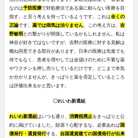
なのは
予防医療
で対処療法である薬に頼らない医療を目
指す、と言う考えを持っているようです。これは
全くの
正論
です。
薬では病気は治りません
。この考え方は、
吉
野敏明
との繋がりが関係しているかもしれません。私は
神谷が好きではないですが、吉野の医療に対する見解は
概ね同意できる部分があります。日本の医療は先進でも
何でもなく、患者を増やしては金儲けのために不要な薬
やワクチンを押し売りしているだけです。どこまで本気
か分かりませんが、きっぱりと薬を否定しているところ
は評価出来るかと思います。
〇れいわ新選組
れいわ新選組
はいつも通り、
消費税廃止
をきっぱりと公
約に掲げていました。財源？心配するな。必要あれば
国
債発行・通貨発行
する。
自国通貨建ての国債発行が出来