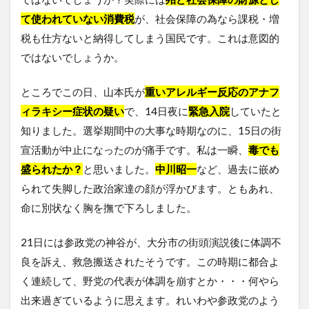
て使われていない消費税
が、社会保障の為なら課税・増
税も仕方ないと納得してしまう国民です。これは意図的
ではないでしょうか。
ところでこの日、山本氏が
重いアレルギー反応のアナフ
ィラキシー症状の疑い
で、14日夜に
緊急入院
していたと
知りました。選挙期間中の大事な時期なのに、15日の街
宣活動が中止になったのが痛手です。私は一瞬、
毒でも
盛られたか？
と思いました。
中川昭一
など、過去に嵌め
られて失脚した政治家達の顔が浮かびます。ともあれ、
命に別状なく胸を撫で下ろしました。
21日には参政党の神谷が、大分市の街頭演説後に体調不
良を訴え、救急搬送されたそうです。この時期に都合よ
く連続して、野党の代表が体調を崩すとか・・・何やら
出来過ぎているように思えます。れいわや参政党のよう