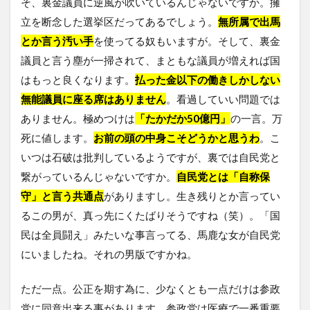
そ、裏金議員に逆風が吹いているんじゃないですか。擁
立を断念した選挙区だってあるでしょう。
無所属で出馬
とか言う汚い手
を使ってる奴もいますが。そして、裏金
議員と言う塵が一掃されて、まともな議員が増えれば国
はもっと良くなります。
払った金以下の働きしかしない
無能議員に座る席はありません
。看過していい問題では
ありません。極めつけは
「たかだか50億円」
の一言。万
死に値します。
お前の頭の中身こそどうかと思うわ
。こ
いつは石破は批判しているようですが、裏では自民党と
繋がっているんじゃないですか。
自民党とは「自称保
守」と言う共通点
がありますし。生き残りとか言ってい
るこの男が、真っ先にくたばりそうですね（笑）。「国
民は全員闘え」みたいな事言ってる、馬鹿な女が自民党
にいましたね。それの男版ですかね。
ただ一点。公正を期す為に、少なくとも一点だけは参政
党に同意出来る事があります。参政党は医療で一番重要