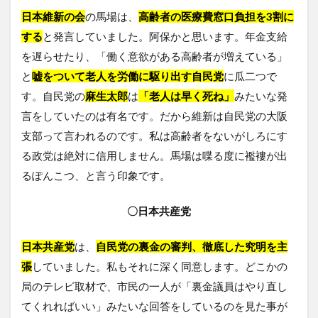
日本維新の会
の馬場は、
高齢者の医療費窓口負担を3割に
する
と発言していました。阿保かと思います。年金支給
を遅らせたり、「働く意欲がある高齢者が増えている」
と
嘘をついて老人を労働に駆り出す自民党
に瓜二つで
す。自民党の
麻生太郎
は
「老人は早く死ね」
みたいな発
言をしていたのは有名です。だから維新は自民党の大阪
支部って言われるのです。私は高齢者をないがしろにす
る政党は絶対に信用しません。馬場は喋る度に襤褸が出
るぽんこつ、と言う印象です。
〇日本共産党
日本共産党
は、
自民党の裏金の審判、徹底した究明を主
張
していました。私もそれに深く同意します。どこかの
局のテレビ取材で、市民の一人が「裏金議員はやり直し
てくれればいい」みたいな回答をしているのを見た事が