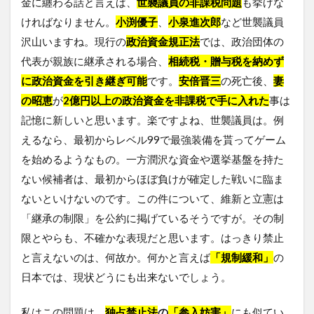
金に纏わる話と言えば、
世襲議員の非課税問題
も挙げな
ければなりません。
小渕優子
、
小泉進次郎
など世襲議員
沢山いますね。現行の
政治資金規正法
では、政治団体の
代表が親族に継承される場合、
相続税・贈与税を納めず
に政治資金を引き継ぎ可能
です。
安倍晋三
の死亡後、
妻
の昭恵
が
2億円以上
の政治資金を非課税で手に入れた
事は
記憶に新しいと思います。楽ですよね、世襲議員は。例
えるなら、最初からレベル99で最強装備を貰ってゲーム
を始めるようなもの。一方潤沢な資金や選挙基盤を持た
ない候補者は、最初からほぼ負けが確定した戦いに臨ま
ないといけないのです。この件について、維新と立憲は
「継承の制限」を公約に掲げているそうですが。その制
限とやらも、不確かな表現だと思います。はっきり禁止
と言えないのは、何故か。何かと言えば
「規制緩和」
の
日本では、現状どうにも出来ないでしょう。
私はこの問題は、
独占禁止法
の
「参入妨害」
にも似てい