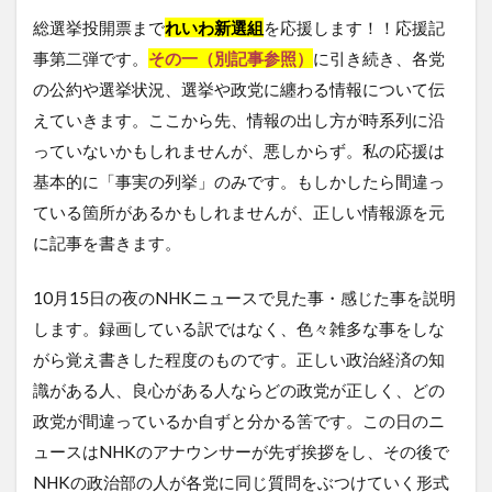
総選挙投開票まで
れいわ新選組
を応援します！！応援記
事第二弾です。
その一（別記事参照）
に引き続き、各党
の公約や選挙状況、選挙や政党に纏わる情報について伝
えていきます。ここから先、情報の出し方が時系列に沿
っていないかもしれませんが、悪しからず。私の応援は
基本的に「事実の列挙」のみです。もしかしたら間違っ
ている箇所があるかもしれませんが、正しい情報源を元
に記事を書きます。
10月15日の夜のNHKニュースで見た事・感じた事を説明
します。録画している訳ではなく、色々雑多な事をしな
がら覚え書きした程度のものです。正しい政治経済の知
識がある人、良心がある人ならどの政党が正しく、どの
政党が間違っているか自ずと分かる筈です。この日のニ
ュースはNHKのアナウンサーが先ず挨拶をし、その後で
NHKの政治部の人が各党に同じ質問をぶつけていく形式