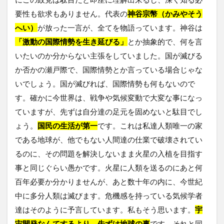
要性も欲求もありません。代表の
神谷宗幣（かみやそう
へい）
が放った一言が、全てを物語っています。神谷は
「激動の国際情勢を生き延びる」
とか抽象的で、何を言
いたいのか分からない主張をしていました。国が滅びる
か否かの瀬戸際で、国際情勢とか言っている場合じゃな
いでしょう。国が滅びれば、国際情勢も何もないので
す。確かに今世界は、戦争や気候変動で大変な事になっ
ていますが、先ずは自分達の足元を固めないと駄目でし
ょう。
国民の生活が第一
です。これは私達人類唯一の家
である地球が、他でもない人間達の仕業で破壊されてい
るのに、その問題を解決しないまま火星の入植を目指す
事と同じぐらい愚かです。火星に人類を送るのにあと何
百年必要か分かりませんが、あと数十年の内に、今世紀
中に多分人類は滅びます。危機感を持っている気候学者
達はそのように予言しています。私もそう思います。
宇
宙開発なんてするより、先ずは地球の事
です。それと同