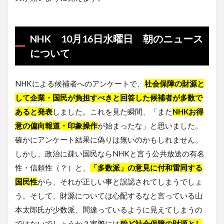
NHK 10月16日水曜日 朝のニュース
について
NHKによる候補者へのアンケートで、
社会保障の財源
と
して
企業・国民が負担すべき
と回答した候補者が
多数で
ある
と発表
しました。これを見た瞬間、「また
NHKお得
意の偏向報道・印象操作
が始まったな」と思いました。
確かにアンケート結果に偽りは無いのかもしれません。
しかし、政治に疎い国民ならNHKと言う公共放送の有名
性・信頼性（？）と、
「多数派」の意見に付和雷同する
国民性
から、それが正しい事と誤認されてしまうでしょ
う。そして、財源については心配するなと言っている山
本太郎氏が少数派、間違っているように見えてしまうの
ではないでしょうか？実際には
殆ど社会保障の財源とし