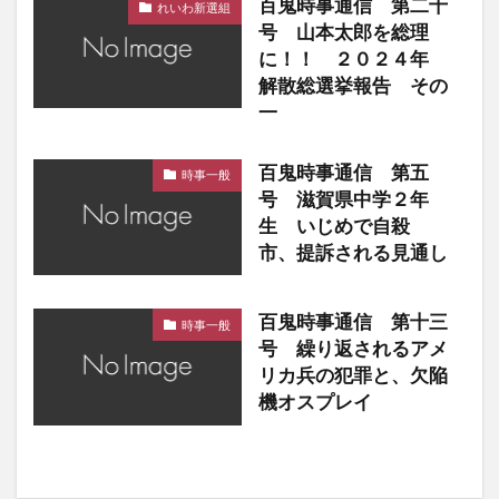
百鬼時事通信 第二十
れいわ新選組
号 山本太郎を総理
に！！ ２０２４年
解散総選挙報告 その
一
百鬼時事通信 第五
時事一般
号 滋賀県中学２年
生 いじめで自殺
市、提訴される見通し
百鬼時事通信 第十三
時事一般
号 繰り返されるアメ
リカ兵の犯罪と、欠陥
機オスプレイ