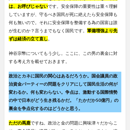
は、お呼びじゃない
です。安全保障の重要性は重々理解
していますが、守るべき国民が死に絶えたら安全保障も
何も無いので。それに安全保障を整備する為の国富は誰
が生むのか？言うまでもなく国民です。
軍備増強より先
ずは経済の立て直し
。
神谷宗幣についてもう少し。ここに、この男の裏金に対
する考え方を載せておきます。
政治とカネに国民の関心はあるだろうか。国会議員の政
治資金パーティーの問題をクリアにして国民生活の何が
変わるか。何も変わらない。争点は、激動する国際情勢
の中で日本がどう生き残るかだ。「たかだか50億円」の
裏金を争点化するのはどうかと思う。
ただの馬鹿
ですね。政治と金の問題に興味津々だからこ