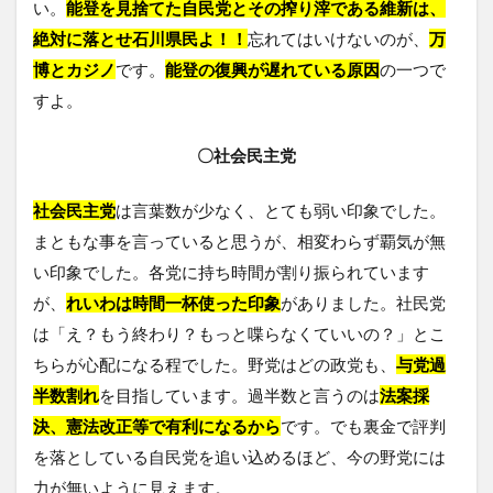
い。
能登を見捨てた自民党とその搾り滓である維新は、
絶対に落とせ石川県民よ！！
忘れてはいけないのが、
万
博とカジノ
です。
能登の復興が遅れている原因
の一つで
すよ。
〇社会民主党
社会民主党
は言葉数が少なく、とても弱い印象でした。
まともな事を言っていると思うが、相変わらず覇気が無
い印象でした。各党に持ち時間が割り振られています
が、
れいわは時間一杯使った印象
がありました。社民党
は「え？もう終わり？もっと喋らなくていいの？」とこ
ちらが心配になる程でした。野党はどの政党も、
与党過
半数割れ
を目指しています。過半数と言うのは
法案採
決、憲法改正等で有利になるから
です。でも裏金で評判
を落としている自民党を追い込めるほど、今の野党には
力が無いように見えます。