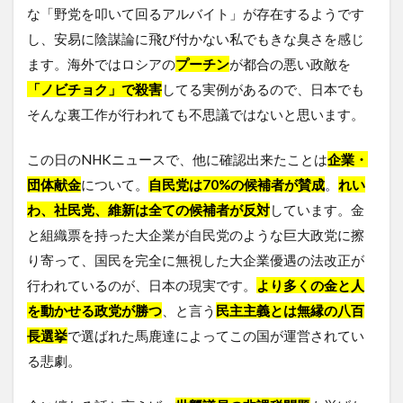
な「野党を叩いて回るアルバイト」が存在するようです
し、安易に陰謀論に飛び付かない私でもきな臭さを感じ
ます。海外ではロシアの
プーチン
が都合の悪い政敵を
「ノビチョク」
で殺害
してる実例があるので、日本でも
そんな裏工作が行われても不思議ではないと思います。
この日のNHKニュースで、他に確認出来たことは
企業・
団体献金
について。
自民党は70%の候補者が賛成
。
れい
わ、社民党、維新は全ての候補者が反対
しています。金
と組織票を持った大企業が自民党のような巨大政党に擦
り寄って、国民を完全に無視した大企業優遇の法改正が
行われているのが、日本の現実です。
より多くの金と人
を動かせる政党が勝つ
、と言う
民主主義とは無縁の八百
長選挙
で選ばれた馬鹿達によってこの国が運営されてい
る悲劇。