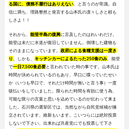
る国に、債務不履行はありえない
、と言うのが常識。自
信に満ち、理路整然と発言する山本氏の凛々しさと頼も
しさよ！！
それから、
能登半島の復興
に言及したのはれいわだけ。
能登は未だに水道が復旧していません。倒壊した建物も
そのままになっています。
政府による食糧支援は一度き
り
。しかも、
キッチンカーによるたった
250食のみ
。能登
で
一日7,500食必要
と言われていた時の事です。山本氏は
時間が決められているのもあり、早口に喋っていたせい
か（いつも早口で、それだけ時間が無いと言う事）一度
咳払いをしていました。限られた時間を有効に使う為、
可能な限りの言葉と思いを込めているのが伝わって来ま
した。石川県の選挙区では、当然ながら自民党候補が擁
立されています。維新もいます。こいつらには絶対投票
しないで下さい。出来れば共産党にでも投票して下さ