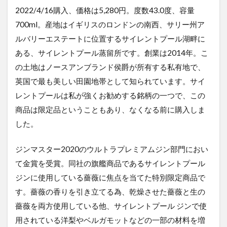
2022/4/16購入、価格は5,280円。度数43.0度、容量
700ml。産地はイギリスのロンドンの南西、サリー州ア
ルバリーエステートに位置するサイレントプール湖畔に
ある、サイレントプール蒸留所です。創業は2014年。こ
の土地はノースアンブランド侯爵が所有する私有地で、
英国で最も美しい田園地帯として知られています。サイ
レントプールは私が強くお勧めする銘柄の一つで、この
商品は限定品ということもあり、なくなる前に購入しま
した。
ジンマスター2020のウルトラプレミアムジン部門におい
て金賞を受賞。同社の旗艦商品であるサイレントプール
ジンに使用している薔薇に焦点を当てた特別限定商品で
す。薔薇の香りを引き立てる為、乾燥させた薔薇と生の
薔薇を両方使用している他、サイレントプール ジンで使
用されている洋梨やベルガモットなどの一部の材料を増