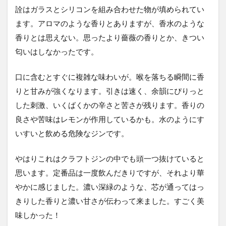
詮はガラスとシリコンを組み合わせた物が填められてい
ます。アロマのような香りとありますが、香水のような
香りとは思えない。思ったより薔薇の香りとか、きつい
匂いはしなかったです。
口に含むとすぐに複雑な味わいが。喉を落ちる瞬間に香
りと甘みが強くなります。引きは速く、余韻にぴりっと
した刺激、いくばくかの辛さと苦さが残ります。香りの
良さや苦味はレモンが作用しているかも。水のようにす
いすいと飲める危険なジンです。
やはりこれはクラフトジンの中でも頭一つ抜けていると
思います。定番品は一度飲んだきりですが、それより華
やかに感じました。濃い深緑のような、芯が通ってはっ
きりした香りと濃い甘さが伝わって来ました。すごく美
味しかった！