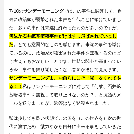
7/10の
サンデーモーニング
ではこの事件に関連して、過
去に政治家が襲撃された事件を年代ごとに挙げていまし
た。多くの事件は未遂に終わったものが多いのですが、
何故か石井絋基暗殺事件だけはすっ飛ばされていまし
た
。とても意図的なものを感じます。未遂の事件を挙げ
ているのに、政治家が殺害された事件を無視するのはど
う考えてもおかしいことです。世間の関心が高まってい
る今、事件を掘り返したくない意図が透けて見えます。
サンデーモーニングよ、お前らにこそ「喝」をくれてや
る！！
私はサンデーモーニングに対して「何故、石井絋
基暗殺事件を無視して取り上げないのか？」と抗議のメ
ールを送りましたが、返答はなく黙殺されました。
私は少しでも良い状態でこの国を（この世界を）次の世
代に渡すため、微力ながら自分に出来る事をしていきた