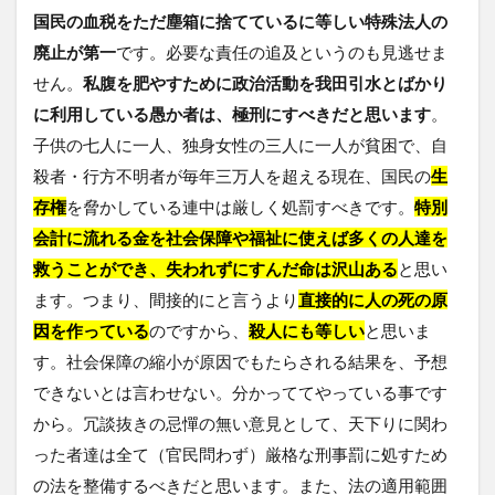
国民の血税をただ塵箱に捨てているに等しい特殊法人の
廃止が第一
です。必要な責任の追及というのも見逃せま
せん。
私腹を肥やすために政治活動を我田引水とばかり
に利用している愚か者は、極刑にすべきだと思います
。
子供の七人に一人、独身女性の三人に一人が貧困で、自
殺者・行方不明者が毎年三万人を超える現在、国民の
生
存権
を脅かしている連中は厳しく処罰すべきです。
特別
会計に流れる金を社会保障や福祉に使えば多くの人達を
救うことができ、失われずにすんだ命は沢山ある
と思い
ます。つまり、間接的にと言うより
直接的に人の死の原
因を作っている
のですから、
殺人にも等しい
と思いま
す。社会保障の縮小が原因でもたらされる結果を、予想
できないとは言わせない。分かっててやっている事です
から。冗談抜きの忌憚の無い意見として、天下りに関わ
った者達は全て（官民問わず）厳格な刑事罰に処すため
の法を整備するべきだと思います。また、法の適用範囲