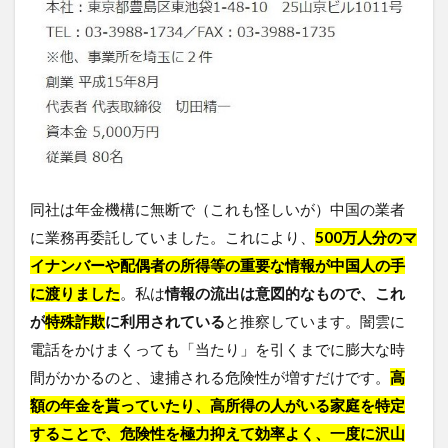
同社は年金機構に無断で（これも怪しいが）中国の業者
に業務再委託していました。これにより、
500万人分のマ
イナンバーや配偶者の所得等の重要な情報が中国人の手
に渡りました
。私は
情報の流出は意図的なもので、これ
が
特殊詐欺
に利用されている
と推察しています。闇雲に
電話をかけまくっても「当たり」を引くまでに膨大な時
間がかかるのと、逮捕される危険性が増すだけです。
高
額の年金を貰っていたり、高所得の人がいる家庭を特定
することで、危険性を極力抑えて効率よく、一度に沢山