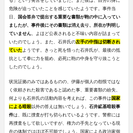
る」という発言をしていました。また彼は、自分の身に
危険が迫っていたことを感じていたようです。事件当
日、
国会答弁で提出する重要な書類が鞄の中に入ってい
ましたが、事件後にその書類は消え去り、所在が判明し
ていません
。よほど公表されると不味い内容が詰まって
いたのでしょう。また、石井氏の
左手の中指は切断され
ていた
ようです。きっと死を悟った石井氏が、最後の抵
抗として拳に力を籠め、必死に鞄の中身を守り抜こうと
したのでしょう。
状況証拠のみではあるものの、伊藤が個人の怨恨ではな
く依頼された殺害であると認めた事、重要書類の紛失、
何よりも石井氏の活動内容を考えれば、この事件は
国家
による暗殺
以外の答えは無いでしょう。
石井絋基暗殺事
件
は、既に捜査が打ち切られているようです。警察には
再捜査をして欲しいですが、権力の手先となっている現
在の体制ではほぼ不可能でしょう。国家による政治家個