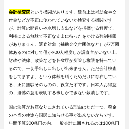
会計検査院
という機関があります。建前上は補助金や交
付金などが不正に使われていないか検査する機関です
が、計算の間違いや水増し支出などを指摘する程度で、
利権による無駄で不正な支出に待ったをかける強制権限
がありません。調査対象（補助金交付団体など）が7万団
体あるのに対して僅か900人程度しか調査官がいない上、
財政や法律、政策などを各省庁が所管し権限を持ってい
るので、一切手出し口出しが出来ません。ただ会計検査
をしてますよ、という体裁を繕うためだけに存在してい
る、正に無駄そのものの、役立たずです。日本人お得意
の、遺憾の意を表明する事しかできない穀潰しです。
国の決算がお座なりにされている理由はただ一つ。税金
の本当の使途を国民に知らせる事が出来ないからです。
年間予算300兆円の内、一般会計に回されるのは100兆円