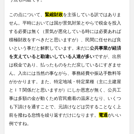
この点について、
緊縮財政
を主張している訳ではありま
せん。平時においては国が景気対策とやらで税金を投入
する必要は無く（景気が悪化している時には必要あれば
積極財政をすべきだと思いますが）、民間に任せれば良
いという事だと解釈しています。未だに
公共事業が経済
を支えていると勘違いしている人達が多い
ですが、出所
は税金であり、払ったものをただ戻しているにすぎませ
ん。入出には当然の事ながら、事務経費や振込手数料等
がかかります。また、特定地域・特定業種（主に土建屋
とＩＴ関係だと思いますが）にしか恩恵が無く、公共工
事は多額の金が動くため官民癒着の温床となり、いくつ
も下請けを通すことで、元請けなどは労することなく上
前を撥ねる怠惰を繰り返すだけになります。
電通
がいい
例ですね。