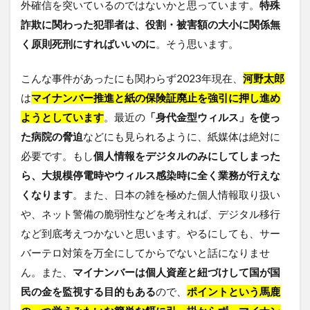
外確信を突いているのではないかと思っています。
特殊
詐欺に関わった犯罪者は、役割・被害額の大小に関係無
く原則死刑にすればいいのに
。そう思います。
こんな事件があったにも関わらず2023年現在、
河野太郎
は
マイナンバー推進と紙の保険証廃止を強引に押し進め
ようとしています
。最近の
「身代金型ウィルス」を使っ
た病院の脅迫
などにも見られるように、紙媒体は絶対に
必要です。もし
個人情報をデジタルのみにしてしまった
ら、大規模停電時やウィルス感染時に全く業務が行えな
くなります
。また、日本の雑を極めた個人情報取り扱い
や、ネット警備の脆弱性などを考えれば、デジタル移行
など到底考えつかないと思います。やるにしても、サー
バーテロ対策を万全にしてからでないと話になりませ
ん。また、
マイナンバーは個人資産と紐づけして国が国
民の金を監視する目的もある
ので、
ポイントという馬鹿