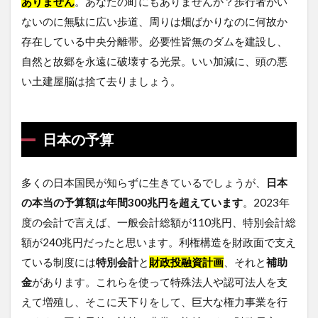
ありません
。あなたの町にもありませんか？歩行者がい
ないのに無駄に広い歩道、周りは畑ばかりなのに何故か
存在している中央分離帯。必要性皆無のダムを建設し、
自然と故郷を永遠に破壊する光景。いい加減に、頭の悪
い土建屋脳は捨て去りましょう。
日本の予算
多くの日本国民が知らずに生きているでしょうが、
日本
の本当の予算額は年間300兆円を超えています
。2023年
度の会計で言えば、一般会計総額が110兆円、特別会計総
額が240兆円だったと思います。利権構造を財政面で支え
ている制度には
特別会計
と
財政投融資計画
、それと
補助
金
があります。これらを使って特殊法人や認可法人を支
えて増殖し、そこに天下りをして、巨大な権力事業を行