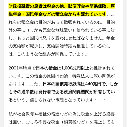
財政投融資の原資は税金の他、郵便貯金や簡易保険、厚
生年金・国民年金などの積立金からも流れています
。こ
れらの積立金は目的があって徴収されているのに、目的
外の事に（しかも完全な無駄遣い）使われている事に対
し、もっと国民は怒りを露わにせねばなりません。年金
の支給額が減少し、支給開始時期も後退しているのに
は、このような仕組みが関係しています。
2001年時点で
日本の借金は1,000兆円以上
と推計されて
います。この借金の原因は勿論、特殊法人に深い関係が
あります。また、
日本の国債発行残高は440兆円で、しか
もその過半数は発行者である政府関係機関が所有してい
る
という、信じられない事態となっています・・・
私が社会保障や福祉の増進などの為に税金を上げる必要
は無い、むしろ不要な税金（消費税など）を廃止しても