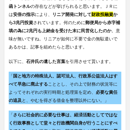
函トンネル
の存在などが挙げられると思います。ＪＲに
は
安倍の指示
により、
リニア開発に対して
財政投融資
か
ら3兆円投資
されています。何のために
郵便局から赤字補
填の為に2兆円も上納金を受けた末に民営化したのか
。意
味が無いですね。リニアが如何に不要で金の無駄遣いで
あるかは、記事を組めたらと思います。
以下に、
石井氏の遺した言葉
を引用させて貰います。
「
国と地方の特殊法人、認可法人、行政系公益法人はす
べて早急に廃止する
こととし、その上で財務の状況等に
よってそれぞれの実行時期と処理策を定め、
必要な責任
の追及
と、やむを得ざる借金を整理以外にない。」
「
さらに社会的に必要な仕事は、経済活動としてではな
く行政事務として堂々と行政機関自身が行うことにすべ