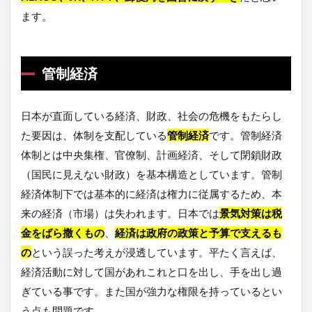
ます。
管制経済
日本が直面している経済、財政、社会の危機をもたらし
た要因は、体制を支配している
管制経済
です。管制経済
体制とは中央集権、官僚制、計画経済、そして閉鎖財政
（国民に見えない財政）を基本構造としています。管制
経済体制下では基本的に経済は権力に従属するため、本
来の経済（市場）は失われます。日本では
景気対策は税
金をばら撒くもの
、
経済は政府の政策と予算で支えるも
の
という誤った考えが浸透しています。平たく言えば、
経済活動に対して国があれこれと口を出し、手を出し過
ぎている事です。また国が強力な権限を持っているとい
う点も問題です。