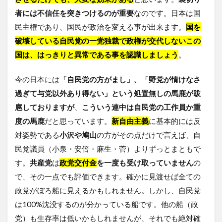
者には不信任を突きつけるのが重要
なのです。日本は国
民主権であり、国民が政治を変える事が出来ます。
国を
破壊している自民党の一党独裁で政権が交代しないこの
国は、はっきりと異常である事を認識しましょう
。
今の日本には
「自民党の方がまし」、「野党が情けなさ
過ぎて与党以外あり得ない」という処置無しの馬鹿が跋
扈しておりますが
、
こういう連中は自民党の工作員か重
度の馬鹿
だと思っています。
新自由主義
に基本的には反
対姿勢である
小沢や鳩山
の方がその点だけで言えば、自
民党議員（小泉・安倍・麻生・菅）よりずっとまともで
す。
共産党
は
政党交付金
を一度も受け取っていません
の
で、その一点でも評価できます。確かに見渡せば全ての
政党がぼろ船に見えるかもしれません。しかし、自民党
は100%沈没するのが分かっている船です。他の船（政
党）も生存率は低いかもしれませんが、それでも絶対確