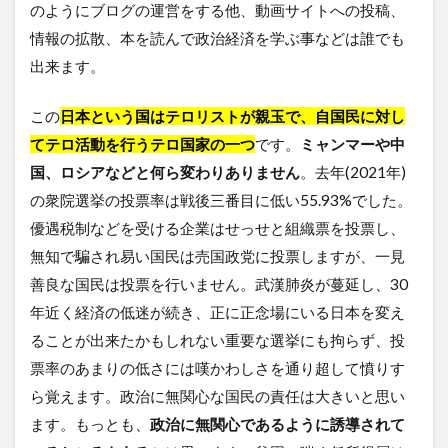
のようにブログの運営をする他、動画サイトへの投稿、
情報の拡散、本を読んで政治経済を学ぶ事などは誰でも
出来ます。
この
日本という国はテロリストが親玉で、自国民に対し
てテロ活動を行うテロ国家の一つ
です。
ミャンマーや中
国、ロシアなどと何ら変わりありません
。去年(2021年)
の衆院選挙の投票率は戦後三番目に低い55.93%でした。
優遇税制などを受ける企業はせっせと組織票を投票し、
無知で騙され易い国民は売国政党に投票しますが、一見
善良な国民は投票を行いません。武漢肺炎が蔓延し、30
年近く経済の低迷が続き、正に正念場にいる日本を変え
ることが出来たかもしれない重要な選挙にも拘らず、投
票率のあまりの低さには嘆かわしさを通り超して憤りす
ら覚えます。政治に無関心な国民の責任は大きいと思い
ます。もっとも、
政治に無関心であるように誘導されて