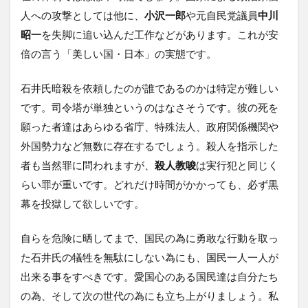
人への攻撃としては他に、
小沢一郎
や元自民党議員
中川
昭一
を失脚に追い込んだ工作などがあります。これが安
倍の言う「美しい国・日本」の実態です。
石井氏暗殺を依頼したのが誰であるのかは特定が難しい
です。司令塔が単独というのはなさそうです。彼の死を
願った者達はあらゆる省庁、特殊法人、政府関係機関や
外国勢力など無数に存在するでしょう。殺人を指示した
者も当然罪に問われますが、
殺人教唆
は実行犯と同じく
らい罪が重いです。どれだけ時間がかかっても、必ず黒
幕を投獄して欲しいです。
自らを危険に晒してまで、国民の為に勇敢な行動を取っ
た石井氏の犠牲を無駄にしない為にも、国民一人一人が
出来る事をすべきです。愛国心のある国民達は自分たち
の為、そして次の世代の為にも立ち上がりましょう。私