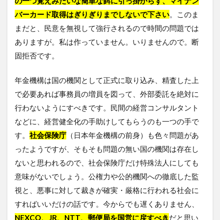
の一つ覚えみたいな簡単な餌に引っ掛からず、マイナン
バーカード取得はぎりぎりまでしないで下さい
。このま
まだと、民意を無視して強行されるので時間の問題では
ありますが。私は作っていません。いりませんので。断
固拒否です。
年金機構は国の機関として正式に取り込み、精査した上
で必要あれば事務員の増員を図って、外部委託を絶対に
行わないようにすべきです。民間の経営コンサルタント
などに、経営健全化の手助けしてもらうのも一つの手で
す。
社会保険庁
（日本年金機構の前身）も色々問題があ
ったようですが、そもそも問題の無い国の機関は存在し
ないと思われるので、社会保険庁だけ特殊法人にしても
意味がないでしょう。公権力や公的機関への徹底した監
視と、悪事に対して裁きが確実・厳格に行われる社会に
すればいいだけの話です。今からでも遅くありません、
NEXCO、JR、NTT、郵便局を国営に戻すべき
だと思い