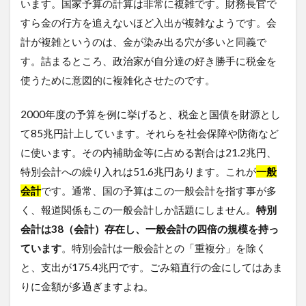
います。国家予算の計算は非常に複雑です。財務長官で
すら金の行方を追えないほど入出が複雑なようです。会
計が複雑というのは、金が染み出る穴が多いと同義で
す。詰まるところ、政治家が自分達の好き勝手に税金を
使うために意図的に複雑化させたのです。
2000年度の予算を例に挙げると、税金と国債を財源とし
て85兆円計上しています。それらを社会保障や防衛など
に使います。その内補助金等に占める割合は21.2兆円、
特別会計への繰り入れは51.6兆円あります。これが
一般
会計
です。通常、国の予算はこの一般会計を指す事が多
く、報道関係もこの一般会計しか話題にしません。
特別
会計は38（会計）存在し、一般会計の四倍の規模を持っ
ています
。特別会計は一般会計との「重複分」を除く
と、支出が175.4兆円です。ごみ箱直行の金にしてはあま
りに金額が多過ぎますよね。