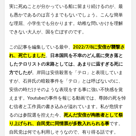
実に死ぬことが分かっている船に留まり続けるのが、最
も愚かであるのは言うまでもないでしょう。こんな簡単
な理屈、小学生でも分かります。幼稚な問いかけを理解
できない大人が、国を亡ぼすのです。
この記事を編集している最中、
2022/7/8に安倍が襲撃さ
れ、死亡しました
。
日本国民を不幸のどん底に突き落と
したテロリストの末路としては、あまりに温すぎる死に
方でしたが
。岸田は安倍殺害を「テロ」と表現していま
すが、石井氏の暗殺事件を「テロ」とは呼ばないのに、
安倍の時だけそのような表現をする事に強い不快感を覚
えます。Youtubeの事件を報じる動画では、尊師の死を悼
む信者と工作員の書き込みが溢れています。私が危惧す
るのは参院選を控えた今、
死んだ安倍が殉教者として祭
り上げられ、自民党に同情票が多数入れられる事
です。
自民党は何でも利用しそうなので、有り得る話です。