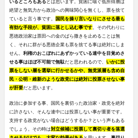
いるところもある
とは思います。貧困に喘ぐ低所得層は
絶望と無気力から政治への興味関心を無くし、票を捨て
ていると言う事です。
国民を操り言いなりにさせる最も
有効な手段が、貧困に落とし込む事です
。その代わりに
悪徳政治家は票田への金のばら撒きを止めることは無
く、それに群がる悪徳企業も票を捨てる事は絶対にしま
せん。
利権のおこぼれにあずかっている連中を目覚めさ
せる事はほぼ不可能で無駄
だと思われるので、
いかに投
票をしない層を選挙に行かせるかや、無党派層も含め自
民・公明・維新のような政党には絶対に投票させない事
が肝要
だと思います。
政治に参加する事、国民を裏切った政治家・政党を絶対
に許さない、そんな連中には投票しない事が重要です。
支持する政党がない場合はどうするか？という声もある
でしょう。その時は
対立候補に投票して裏切り者を落選
させるだけでも、大変な効果がある
と思います。
裏切り