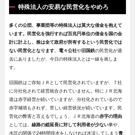
特殊法人の安易な民営化をやめろ
多くの公団、事業団等の特殊法人は莫大な借金を抱えて
います。民営化を強行すれば百兆円単位の借金を国の会
計に計上し、株は全て政府が所有するという民営化では
ない民営化となります
。
電々公社
や
旧国鉄
の民営化が過
去にありましたが、今日の特殊法人とは一線を画しま
す。
旧国鉄はご存知ＪＲとして民営化されていますが、７社
に分社化されて経営統合されていません。特にＪＲ北海
道は赤字経営が続いていますが、分社化されているので
赤字補填もされず、苦しい経営状況が続いています。民
営化の弊害と言えるでしょう。ＪＲ北海道の
赤字の理由
としては、
線路の総延長に対して利用者が少ない
事や、
水圧の関係で24時間排水をしなければ水没してしまう
青