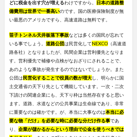
どに税金を出す穴が増える
わけですから。
日本の道路整
備費用は世界で一番高い
のです。国の医療保険制度が無
い最悪のアメリカですら、高速道路は無料です。
笹子トンネル天井板落下事故
などは多くの国民が忘れて
いる事でしょう。
道路公団
は民営化して
NEXCO
（高速道
路各社）となりましたが、民間企業は営利優先となりま
す。営利優先で補修や点検がなおざりにされることで、
あのような事故が発生するのではないでしょうか。また
公団は
民営化することで役員の数が増大
し、明らかに国
土交通省の天下り先として機能しています。一次・二次
下請けの関連企業にも、天下り枠は当然存在すると思い
ます。道路、水道などの公共事業は生命線であり、非常
に重要なのは確かです。が、本当に大事なのは
本当に必
要な物「だけ」を必要な時に必要な分だけ作る事
であ
り、
企業が儲かるからという理由で公金を使うべきでは