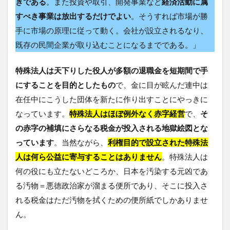
きである
。また投資や取引、開発事業など
経済活動に属
すべき事業は放出するだけでよい
。そうすれば市場が勝
手に市場の原理に従って動く。会社が設立されるなり、
既存の民間企業が取り込むことになるまでである。」
特殊法人は天下りした役人が多額の退職金を短期間で手
にすることを目的としたもの
で、金に目が眩んだ連中は
在任中にこうした団体を新たに作り出すことにやっきに
なっています。
特殊法人はほぼ例外なく赤字経営
で、
そ
の赤字の補填にさらなる税金が投入される地獄絵図とな
っています
。当然ながら、
利権目的で設立された特殊法
人は何ら公益に寄与することはありません
。特殊法人は
何の役にも立たないどころか、日本を汚染する元凶であ
る汚物＝悪徳政治家が溜まる便所であり、そこに投入さ
れる税金はただ汚物を拭くための便所紙でしかありませ
ん。