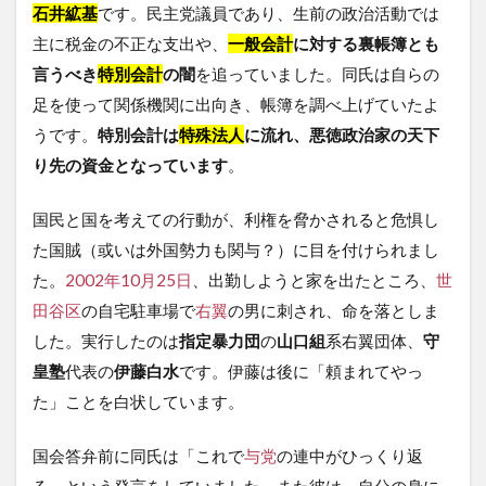
石井絋基
です。民主党議員であり、生前の政治活動では
主に税金の不正な支出や、
一般会計
に対する裏帳簿とも
言うべき
特別会計
の闇
を追っていました。同氏は自らの
足を使って関係機関に出向き、帳簿を調べ上げていたよ
うです。
特別会計は
特殊法人
に流れ、悪徳政治家の天下
り先の資金となっています
。
国民と国を考えての行動が、利権を脅かされると危惧し
た国賊（或いは外国勢力も関与？）に目を付けられまし
た。
2002年
10月25日
、出勤しようと家を出たところ、
世
田谷区
の自宅駐車場で
右翼
の男に刺され、命を落としま
した。実行したのは
指定暴力団
の
山口組
系右翼団体、
守
皇塾
代表の
伊藤白水
です。伊藤は後に「頼まれてやっ
た」ことを白状しています。
国会答弁前に同氏は「これで
与党
の連中がひっくり返