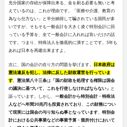
充分国家の存続が保障出来る、金を刷る必要も無いと考
えているのは、これが理由です。「医療や介護、教育の
為なら仕方ない」と半分納得して騙されている国民が多
いですが、そもそも一般会計を大きく凌ぐ特別会計に回
っている予算を、全て一般会計に入れれば良いだけの話
です。つまり、特殊法人を徹底的に潰すことです。5年も
あれば日本を再建出来ますよ。
次に、国の会計の在り方の問題を挙げます。
日本政府は
憲法違反を犯し、法律に反した財政運営を行っていま
す
。
憲法第八十三条
は
「国の財政を処理する権限は国会
の議決に基づいて、これを行使しなければならない」
と
謳っています。しかし、
一般会計から特別会計・特殊法
人などへ年間30兆円も投資されており
、
この財務につい
て現実には国会の与り知らぬ事となっています
。
特別会
計における公共事業などの事業予算・箇所付けにおいて