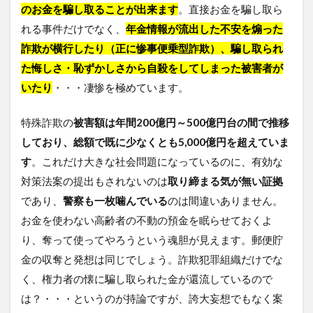
のお金を騙し取ることが出来ます
。直接お金を騙し取ら
れる事件だけでなく、
年金情報が流出した不安を煽った
詐欺が横行したり（正に惨事便乗型詐欺）、騙し取られ
た悔しさ・恥ずかしさから自殺をしてしまった被害者が
いたり
・・・凄惨を極めています。
特殊詐欺の
被害額は年間200億円～500億円台の間で推移
しており、総額で既に少なくとも5,000億円を超えていま
す
。これだけ大きな社会問題になっているのに、有効な
対策法案の提出もされないのは
取り締まる気が無い証拠
であり、
警察も一枚噛んでいる
のは間違いありません。
お金を使わない高齢者の不動の預金を眠らせておくよ
り、奪って使ってやろうという魂胆が見えます。郵便貯
金の収奪と発想は同じでしょう。詐欺犯罪組織だけでな
く、権力者の懐に騙し取られた金が還流しているので
は？・・・というのが持論ですが、誇大妄想でもなく案