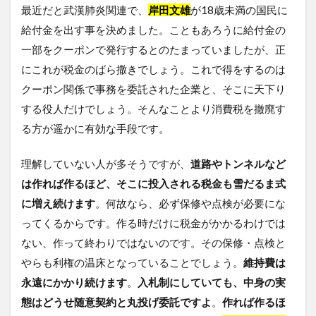
最近だと武漢肺炎関連で、
岸田文雄
が18歳未満の国民に
給付金を出す事を決めました。こともあろうに給付金の
一部をクーポンで発行するとのたまっていましたが、正
にこれが税金のばら撒きでしょう。これで得をするのは
クーポン関係で事務を委託された企業と、そこに天下り
する役人だけでしょう。そんなことより消費税を撤廃す
る方が遥かに有効な手段です。
理解していない人が多そうですが、
道路やトンネルなど
は作れば作るほど、そこに投入される税金も雪だるま式
に増え続けます
。何故なら、必ず保修や点検が必要にな
ってくるからです。作る時だけに税金がかかるわけでは
ない、作って終わりではないのです。その保修・点検と
やらも利権の温床となっていることでしょう。
維持費は
永遠にかかり続けます
。
入札制にしていても、中身の実
態はどうせ随意契約と丸投げ委託ですよ
。
作れば作るほ