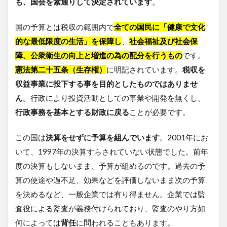
も、国会を素通りして決定されています
。
国の予算とは税収の範囲内で
全ての国民に「健康で文化
的な最低限度の生活」を保障し
、
社会福祉及び社会保
障、公衆衛生の向上と増進の為の配分を行うもの
です。
憲法第二十五条（生存権）
に明記されています。
税収を
収益事業に投下する事を目的としたものではありませ
ん
。行政により投資活動としての事業や開発を無くし、
行政事務を基本とする財政に戻る
ことが必要です。
この国は
決算をせずに予算を組んでいます
。2001年にお
いて、1997年の決算すらされていない状態でした。前年
度の決算もしないまま、予算が組めるのです。過去の予
算の使途や過不足、効果などを評価しないまま次の予算
を決めるなど、一般企業では有り得ません。企業では監
査役による監査が義務付けられており、監査のやり方如
何によっては
背任
に問われることもあります。