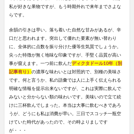
私が好きな果物ですが、もう時期外れで来年までさよな
らです。
余韻の引きは早い。落ち着いた自然な甘みがあるが、辛
口だと思われます。突出して優れた要素が無い替わり
に、全体的に点数を振り分けた優等生気質でしょうか。
尖った特徴が無く地味な印象ですが、手堅く品質が高い
事が窺えます。一つ前に飲んだ
ディクタドール10年（別
記事有り）
の濃厚な味わいとは対照的で、別種の美味さ
です。何と言うか、私の語彙では人に上手く伝えられる
明確な情報を提示出来ないですが、これは実際に飲んで
みないと分からない類の味わいです。美味いので立て続
けに三杯飲んでしまった。本当は大事に飲むべきであろ
うが、どうにも私は消費が早い。三日でスコッチ一瓶空
けていた時代があったので、その時よりましです
が・・・