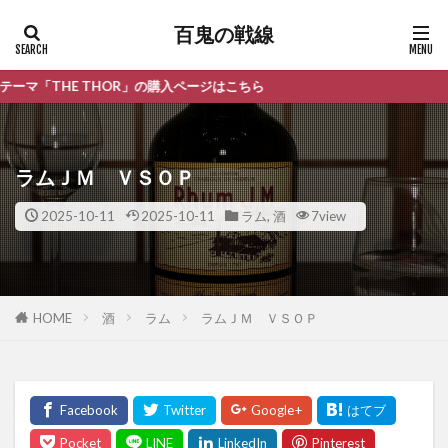
百鬼の戦線
THOR」の購入ページはこちら
ラムＪＭ ＶＳＯＰ
2025-10-11
2025-10-11
ラム
,
酒
7view
HOME
酒
ラム
ラムＪＭ ＶＳＯＰ