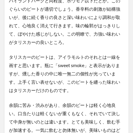
ハイランドパークと同程度、ボウモア以下だとか。この
ぐらいのピートが適切でしょう。香辛料の刺激が結構強
いが、後に続く香りの良さと深い味わいにより調和が取
れて、心地良く消えて行きます。味の輪郭がはっきりし
て、ぼやけた感じがしない。この明瞭で、力強い味わい
がタリスカーの良いところ。
タリスカーのピートは、アイラモルトのそれとは一線を
画すと思います。瓶に「sweet smoke」と表示がありま
すが、燻した香りの中に唯一無二の個性が光っていま
す。上手く言い表せないが、このピートを纏った味わい
はタリスカーだけのものです。
余韻に苦み・渋みがあり、余韻のピートは軽く心地良
い。口当たりは軽くないが重くもなく、それでいて決し
て中身が無いのとは違います。とても美味しく、飲む手
が加速する。一気に飲むと勿体無いが、美味いものはど