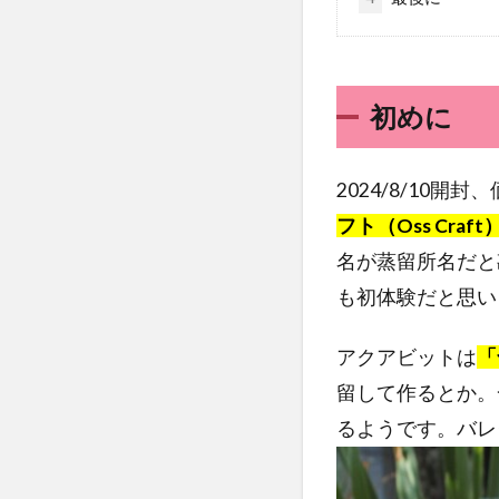
初めに
2024/8/10開
フト（Oss Craf
名が蒸留所名だと
も初体験だと思い
アクアビットは
「
留して作るとか。
るようです。バレ