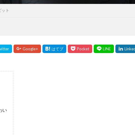
ビット
わい