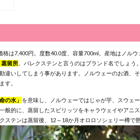
封、価格は7,400円。度数40.0度、容量700ml。産地はノル
t）蒸留所
。バレクステンと言うのはブランド名でしょう
勘違いしてしまう事があります。ノルウェーのお酒、そ
ます。
命の水」
を意味し、ノルウェーではじゃが芋、スウェー
一般的に、蒸留したスピリッツをキャラウェイやアニス
クステンは蒸留後、12～18か月オロロソシェリー樽で