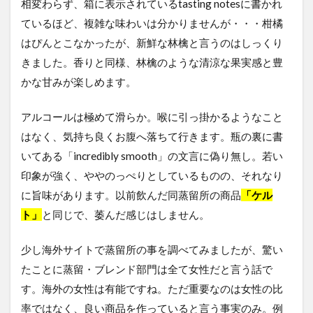
相変わらず、箱に表示されているtasting notesに書かれ
ているほど、複雑な味わいは分かりませんが・・・柑橘
はぴんとこなかったが、新鮮な林檎と言うのはしっくり
きました。香りと同様、林檎のような清涼な果実感と豊
かな甘みが楽しめます。
アルコールは極めて滑らか。喉に引っ掛かるようなこと
はなく、気持ち良くお腹へ落ちて行きます。瓶の裏に書
いてある「incredibly smooth」の文言に偽り無し。若い
印象が強く、ややのっぺりとしているものの、それなり
に旨味があります。以前飲んだ同蒸留所の商品
「ケル
ト」
と同じで、萎んだ感じはしません。
少し海外サイトで蒸留所の事を調べてみましたが、驚い
たことに蒸留・ブレンド部門は全て女性だと言う話で
す。海外の女性は有能ですね。ただ重要なのは女性の比
率ではなく、良い商品を作っていると言う事実のみ。例