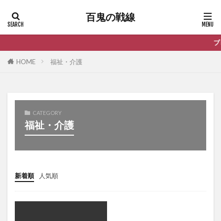
百鬼の戦線
ブロガー/ア
HOME
福祉・介護
CATEGORY
福祉・介護
新着順
人気順