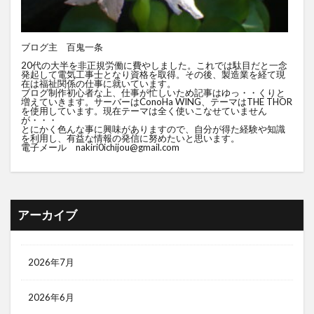
ブログ主 百鬼一条
20代の大半を非正規労働に費やしました。これでは駄目だと一念
発起して電気工事士となり資格を取得。その後、製造業を経て現
在は福祉関係の仕事に就いています。
ブログ制作初心者な上、仕事が忙しいため記事はゆっ・・くりと
増えていきます。サーバーはConoHa WING、テーマはTHE THOR
を使用しています。現在テーマは全く使いこなせていません
が・・・
とにかく色んな事に興味がありますので、自分が得た経験や知識
を利用し、有益な情報の発信に努めたいと思います。
電子メール nakiri0ichijou@gmail.com
アーカイブ
2026年7月
2026年6月