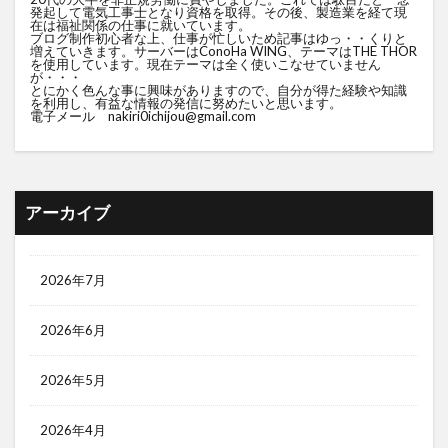
発起して電気工事士となり資格を取得。その後、製造業を経て現
在は福祉関係の仕事に就いています。
ブログ制作初心者な上、仕事が忙しいため記事はゆっ・・くりと
増えていきます。サーバーはConoHa WING、テーマはTHE THOR
を使用しています。現在テーマは全く使いこなせていません
が・・・
とにかく色んな事に興味がありますので、自分が得た経験や知識
を利用し、有益な情報の発信に努めたいと思います。
電子メール nakiri0ichijou@gmail.com
アーカイブ
2026年7月
2026年6月
2026年5月
2026年4月