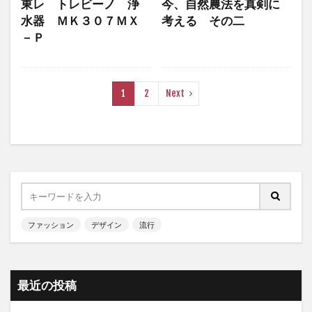
東レ トレビーノ 浄
今、自然農法を真剣に
水器 ＭＫ３０７ＭＸ
考える その二
－Ｐ
1
2
Next
ファッション
デザイン
流行
最近の投稿