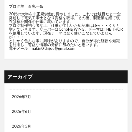
ブログ主 百鬼一条
20代の大半を非正規労働に費やしました。これでは駄目だと一念
発起して電気工事士となり資格を取得。その後、製造業を経て現
在は福祉関係の仕事に就いています。
ブログ制作初心者な上、仕事が忙しいため記事はゆっ・・くりと
増えていきます。サーバーはConoHa WING、テーマはTHE THOR
を使用しています。現在テーマは全く使いこなせていません
が・・・
とにかく色んな事に興味がありますので、自分が得た経験や知識
を利用し、有益な情報の発信に努めたいと思います。
電子メール nakiri0ichijou@gmail.com
アーカイブ
2026年7月
2026年6月
2026年5月