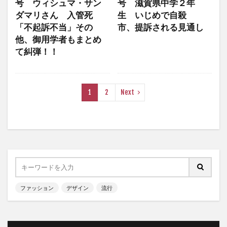
号 ウィシュマ・サン
号 滋賀県中学２年
ダマリさん 入管死
生 いじめで自殺
「不起訴不当」その
市、提訴される見通し
他、御用学者もまとめ
て糾弾！！
1
2
Next
ファッション
デザイン
流行