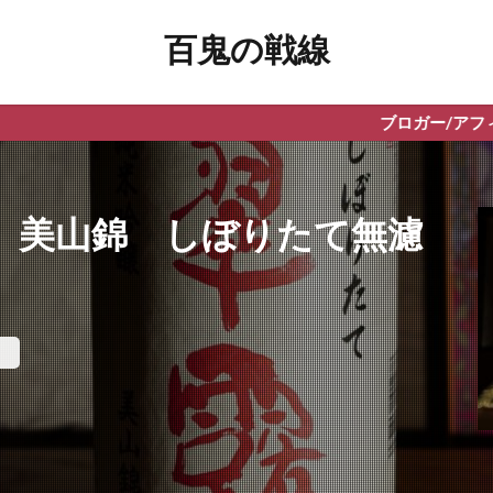
百鬼の戦線
ブロガー/アフィリエイター向けWPテーマ
 美山錦 しぼりたて無濾