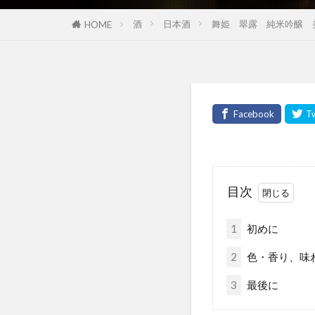
酒
日本酒
舞姫 翠露 純米吟醸 
HOME
目次
1
初めに
2
色・香り、味
3
最後に