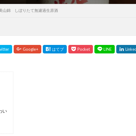
美山錦 しぼりたて無濾過生原酒
わい