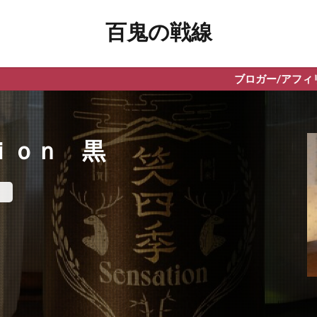
百鬼の戦線
ブロガー/アフィリエイター向けWPテーマ「
ｉｏｎ 黒