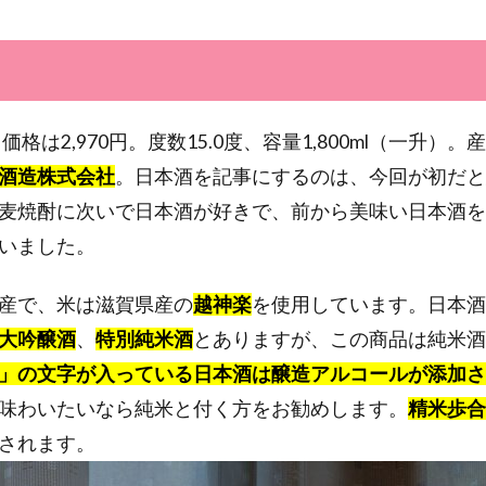
開封、価格は2,970円。度数15.0度、容量1,800ml（一升
酒造株式会社
。日本酒を記事にするのは、今回が初だと
麦焼酎に次いで日本酒が好きで、前から美味い日本酒を
いました。
産で、米は滋賀県産の
越神楽
を使用しています。日本酒
大吟醸酒
、
特別純米酒
とありますが、この商品は純米酒
」の文字が入っている日本酒は
醸造アルコールが添加さ
味わいたいなら純米と付く方をお勧めします。
精米歩合
されます。