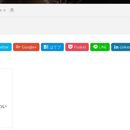
ｏｎ 黒
わい